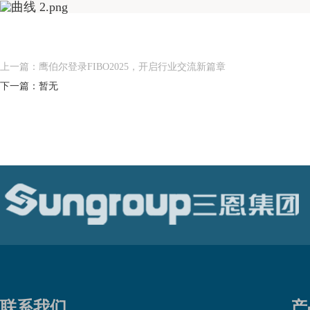
上一篇：鹰伯尔登录FIBO2025，开启行业交流新篇章
下一篇：暂无
联系我们
产