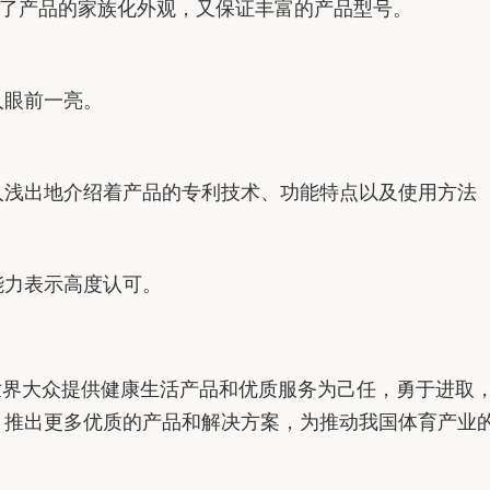
了产品的家族化外观，又保证丰富的产品型号。
人眼前一亮。
浅出地介绍着产品的专利技术、功能特点以及使用方法
力表示高度认可。
界大众提供健康生活产品和优质服务为己任，勇于进取
，推出更多优质的产品和解决方案，为推动我国体育产业