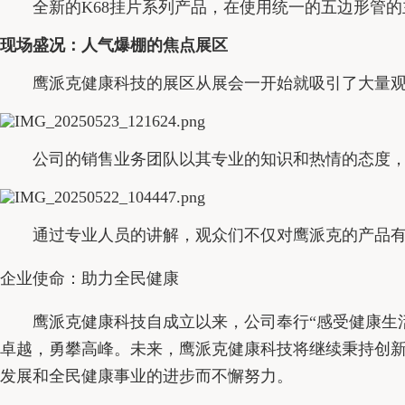
全新的K68挂片系列产品，在使用统一的五边形管的
现场盛况：人气爆棚的焦点展区
鹰派克健康科技的展区从展会一开始就吸引了大量观
公司的销售业务团队以其专业的知识和热情的态度，为
通过专业人员的讲解，观众们不仅对鹰派克的产品有了
企业使命：助力全民健康
鹰派克健康科技自成立以来，公司奉行“感受健康生活
卓越，勇攀高峰。未来，鹰派克健康科技将继续秉持创
发展和全民健康事业的进步而不懈努力。