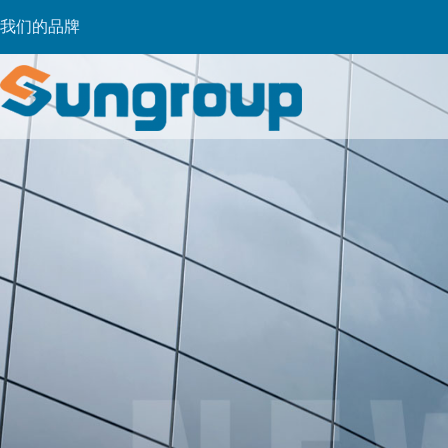
我们的品牌