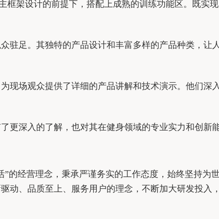
主框架设计的前提下，搭配上成熟的训练功能区。既实现
众驻足。其独特的产品设计和丰富多样的产品种类，让
现场观众提供了详细的产品讲解和技术演示。他们深入
更深入的了解，也对其在健身领域的专业实力和创新能
”的经营理念，秉承严谨务实的工作态度，始终坚持为世
新驱动、品质至上、服务用户的理念，不断加大研发投入