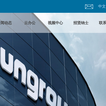
中文
新闻动态
云办公
视频中心
招贤纳士
联