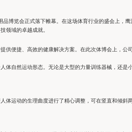
体育用品博览会正式落下帷幕。在这场体育行业的盛会上，
科技领域的卓越成就。
供便捷、高效的健康解决方案。在此次体博会上，公司
体自然运动形态。无论是大型的力量训练器械，还是小
体运动的生理曲度进行了精心调整，可在竖直和倾斜两